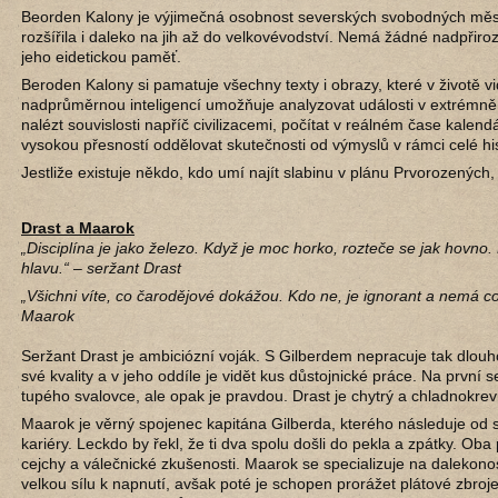
Beorden Kalony je výjimečná osobnost severských svobodných měst,
rozšířila i daleko na jih až do velkovévodství. Nemá žádné nadpřiro
jeho eidetickou paměť.
Beroden Kalony si pamatuje všechny texty i obrazy, které v životě v
nadprůměrnou inteligencí umožňuje analyzovat události v extrémně
nalézt souvislosti napříč civilizacemi, počítat v reálném čase kalen
vysokou přesností oddělovat skutečnosti od výmyslů v rámci celé hi
Jestliže existuje někdo, kdo umí najít slabinu v plánu Prvorozených,
Drast a Maarok
„Disciplína je jako železo. Když je moc horko, rozteče se jak hovno.
hlavu.“ – seržant Drast
„Všichni víte, co čarodějové dokážou. Kdo ne, je ignorant a nemá c
Maarok
Seržant Drast je ambiciózní voják. S Gilberdem nepracuje tak dlouh
své kvality a v jeho oddíle je vidět kus důstojnické práce. Na první
tupého svalovce, ale opak je pravdou. Drast je chytrý a chladnokre
Maarok je věrný spojenec kapitána Gilberda, kterého následuje od
kariéry. Leckdo by řekl, že ti dva spolu došli do pekla a zpátky. Oba
cejchy a válečnické zkušenosti. Maarok se specializuje na dalekono
velkou sílu k napnutí, avšak poté je schopen prorážet plátové zbroje