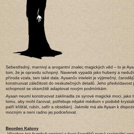
Sebestředný, marnivý a arogantní znalec magických věd – to je Aya
tom, že je opravdu schopný. Navenek vypadá jako hubený a neduži
příroda vzala, tam také dala: Ayaanův intelekt je výjimečný, čarod
konstruovat záležitosti do neskutečných detailů. Jeho předvídavost j
schopnost se okamžitě adaptovat novým podmínkám.
Ayaan neumí konstruovat zaklínadla ze syrové magické moci, jako 
tomu, aby mohl čarovat, potřebuje nějaké médium v podobě krystal
patří křišťál, rubín, safír a obsidián). Jakmile má ale Ayaan k dispozic
mocným a není radno jej podceňovat.
Beorden Kalony
„Všechen ten humbuk spojený s lovci čarodějů nemá racionální opod