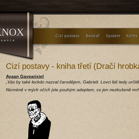
KNOX
Cizí postavy
Bestiář
Systém
Knihy
ssance
Cizí postavy - kniha třetí (Dračí hrobk
Ayaan Gavearixiel
„Vás by také leckdo nazval čarodějem, Gabrieli. Lovci lidí tedy určitě
Nicméně v mých očích jste pouhým adeptem, co jen nezkušeně mrh