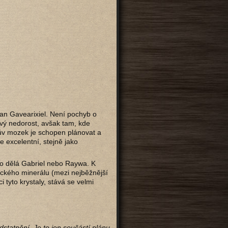
an Gavearixiel. Není pochyb o
vý nedorost, avšak tam, kde
ějův mozek je schopen plánovat a
e excelentní, stejně jako
to dělá Gabriel nebo Raywa. K
ického minerálu (mezi nejběžnější
i tyto krystaly, stává se velmi
statnění. Je to jen součástí plánu