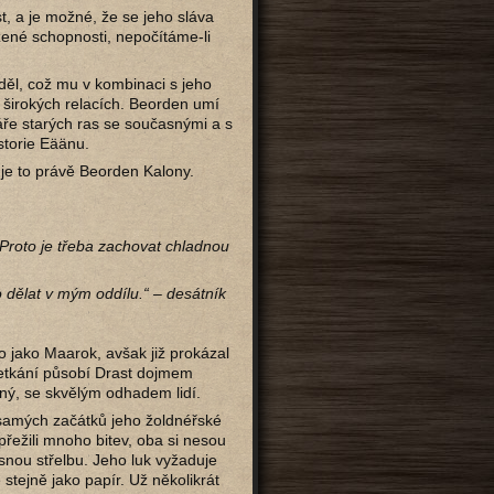
 a je možné, že se jeho sláva
zené schopnosti, nepočítáme-li
iděl, což mu v kombinaci s jeho
 širokých relacích. Beorden umí
dáře starých ras se současnými a s
storie Eäänu.
 je to právě Beorden Kalony.
 Proto je třeba zachovat chladnou
o dělat v mým oddílu.“ – desátník
o jako Maarok, avšak již prokázal
 setkání působí Drast dojmem
vný, se skvělým odhadem lidí.
 samých začátků jeho žoldnéřské
 přežili mnoho bitev, oba si nesou
snou střelbu. Jeho luk vyžaduje
 stejně jako papír. Už několikrát