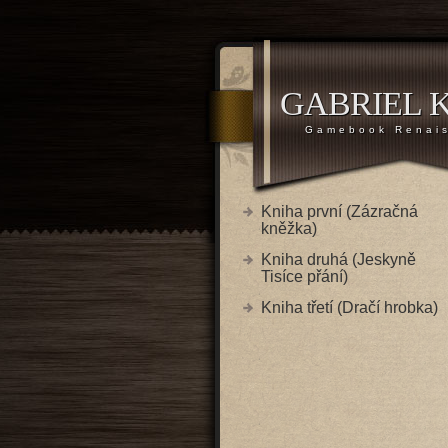
GABRIEL 
Gamebook Renai
Kniha první (Zázračná
kněžka)
Kniha druhá (Jeskyně
Tisíce přání)
Kniha třetí (Dračí hrobka)