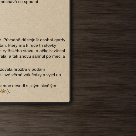
enechává se spoutat
or. Původně důstojník osobní gardy
n, který má k ruce tři stovky
rytířského stavu, a ačkoliv zůstal
brala, a tak znovu sáhnul po meči a
lizovala hrozba v podání
 své věrné válečníky a vyjel do
 si moc nesedl s jiným skvělým
).
přání