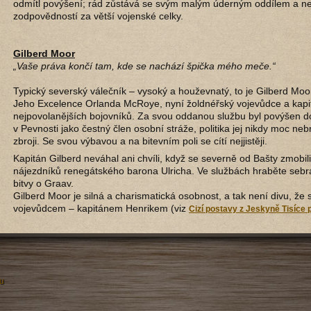
odmítl povýšení; rád zůstává se svým malým úderným oddílem a n
zodpovědností za větší vojenské celky.
Gilberd Moor
„Vaše práva končí tam, kde se nachází špička mého meče.“
Typický severský válečník – vysoký a houževnatý, to je Gilberd Mo
Jeho Excelence Orlanda McRoye, nyní žoldnéřský vojevůdce a kapitá
nejpovolanějších bojovníků. Za svou oddanou službu byl povýšen do 
v Pevnosti jako čestný člen osobní stráže, politika jej nikdy moc ne
zbroji. Se svou výbavou a na bitevním poli se cítí nejjistěji.
Kapitán Gilberd neváhal ani chvíli, když se severně od Bašty zmobi
nájezdníků renegátského barona Ulricha. Ve službách hraběte sebral
bitvy o Graav.
Gilberd Moor je silná a charismatická osobnost, a tak není divu, že
vojevůdcem – kapitánem Henrikem (viz
Cizí postavy z Jeskyně Tisíce 
u