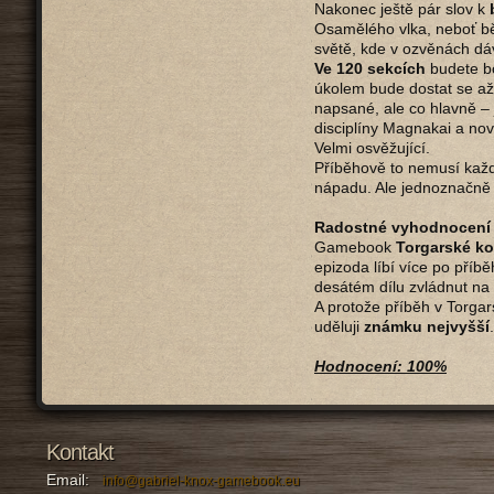
Nakonec ještě pár slov k
Osamělého vlka, neboť b
světě, kde v ozvěnách dá
Ve 120 sekcích
budete bo
úkolem bude dostat se až
napsané, ale co hlavně – 
disciplíny Magnakai a nov
Velmi osvěžující.
Příběhově to nemusí každ
nápadu. Ale jednoznačně
Radostné vyhodnocení
Gamebook
Torgarské k
epizoda líbí více po příb
desátém dílu zvládnut na
A protože příběh v Torgar
uděluji
známku nejvyšší
Hodnocení: 100%
Kontakt
Email:
info@gabriel-knox-gamebook.eu