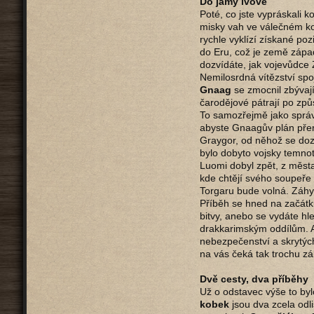
Do jámy lvové
Poté, co jste vypráskali
misky vah ve válečném ko
rychle vyklízí získané po
do Eru, což je země západ
dozvídáte, jak vojevůdce 
Nemilosrdná vítězství sp
Gnaag
se zmocnil zbývají
čarodějové pátrají po způs
To samozřejmě jako správ
abyste Gnaagův plán přeruš
Graygor, od něhož se doz
bylo dobyto vojsky temno
Luomi dobyl zpět, z měst
kde chtějí svého soupeře 
Torgaru bude volná. Záhy 
Příběh se hned na začátk
bitvy, anebo se vydáte hle
drakkarimským oddílům. A
nebezpečenství a skrytýc
na vás čeká tak trochu zák
Dvě cesty, dva příběhy
Už o odstavec výše to byl
kobek
jsou dva zcela odli