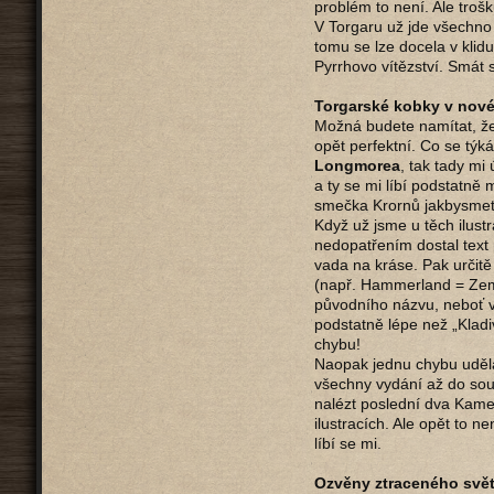
problém to není. Ale troš
V Torgaru už jde všechno v
tomu se lze docela v klid
Pyrrhovo vítězství. Smát 
Torgarské kobky v nov
Možná budete namítat, že
opět perfektní. Co se týká 
Longmorea
, tak tady mi
a ty se mi líbí podstatn
smečka Krornů jakbysmet.
Když už jsme u těch ilust
nedopatřením dostal text p
vada na kráse. Pak určitě
(např. Hammerland = Země
původního názvu, neboť v
podstatně lépe než „Kladi
chybu!
Naopak jednu chybu udělal
všechny vydání až do souč
nalézt poslední dva Kame
ilustracích. Ale opět to n
líbí se mi.
Ozvěny ztraceného svět