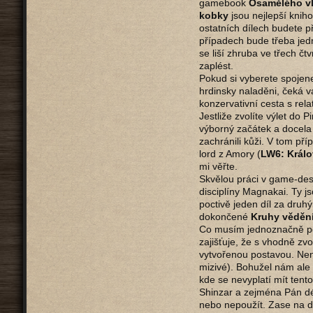
gamebook
Osamělého v
kobky
jsou nejlepší knih
ostatních dílech budete p
případech bude třeba jedn
se liší zhruba ve třech č
zaplést.
Pokud si vyberete spojen
hrdinsky naladěni, čeká v
konzervativní cesta s rela
Jestliže zvolíte výlet do 
výborný začátek a docela 
zachránili kůži. V tom př
lord z Amory (
LW6: Králo
mi věřte.
Skvělou práci v game-des
disciplíny Magnakai. Ty j
poctivě jeden díl za druhý
dokončené
Kruhy věděn
Co musím jednoznačně poch
zajišťuje, že s vhodně zv
vytvořenou postavou. Není
mizivé). Bohužel nám ale
kde se nevyplatí mít tento
Shinzar a zejména Pán dém
nebo nepoužít. Zase na d