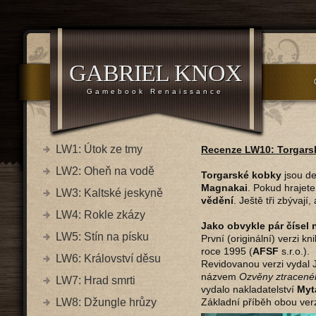
GABRIEL KNOX
Gamebook Renaissance
LW1: Útok ze tmy
Recenze LW10: Torgarsk
LW2: Oheň na vodě
Torgarské kobky
jsou de
Magnakai
. Pokud hrajete
LW3: Kaltské jeskyně
vědění
. Ještě tři zbývají
LW4: Rokle zkázy
Jako obvykle pár čísel 
LW5: Stín na písku
První (originální) verzi kn
roce 1995 (
AFSF
s.r.o.).
LW6: Království děsu
Revidovanou verzi vydal 
názvem
Ozvěny ztracené
LW7: Hrad smrti
vydalo nakladatelství
Myt
LW8: Džungle hrůzy
Základní příběh obou ver