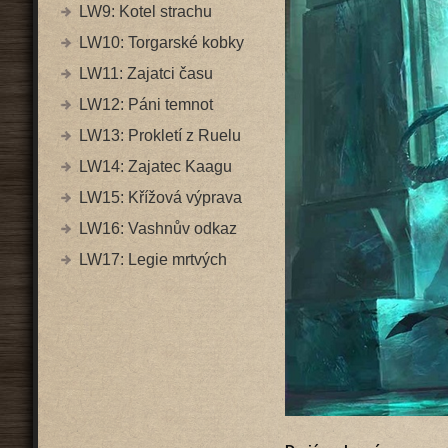
LW9: Kotel strachu
LW10: Torgarské kobky
LW11: Zajatci času
LW12: Páni temnot
LW13: Prokletí z Ruelu
LW14: Zajatec Kaagu
LW15: Křížová výprava
LW16: Vashnův odkaz
LW17: Legie mrtvých